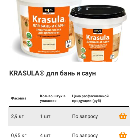
KRASULA® для бань и саун
Кол-во штук в
Цена расфасованной
Фасовка
упаковке
продукции (руб)
2,9 кг
1 шт
По запросу
0,95 кг
4 шт
По запросу