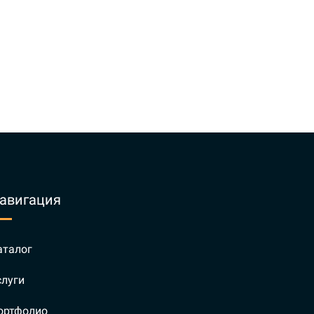
авигация
аталог
слуги
ортфолио