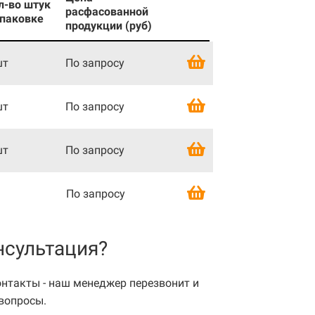
л-во штук
расфасованной
упаковке
продукции (руб)
шт
По запросу
шт
По запросу
шт
По запросу
По запросу
нсультация?
онтакты - наш менеджер перезвонит и
вопросы.