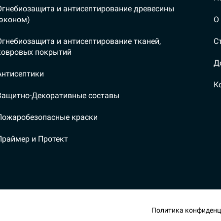
Огнебиозащита и антисептирование древесины
(эконом)
О
Огнебиозащита и антисептирование тканей,
С
ковровых покрытий
Д
Антисептики
К
Защитно-Декоративные составы
Пожаробезопасные краски
Праймер и Протект
Политика конфиденц