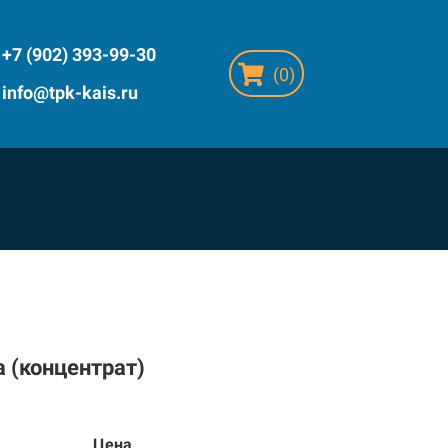
+7 (902) 393-99-30
(
0
)
info@tpk-kais.ru
a (концентрат)
Цена