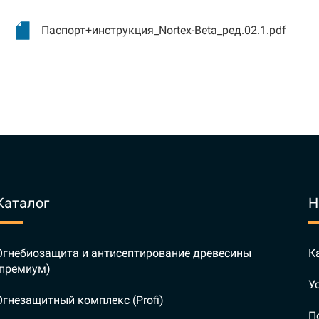
Паспорт+инструкция_Nortex-Beta_ред.02.1.pdf
Каталог
Н
Огнебиозащита и антисептирование древесины
К
(премиум)
У
Огнезащитный комплекс (Profi)
П